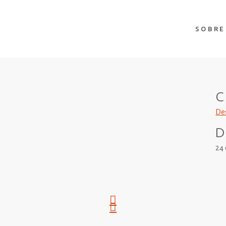
SOBRE
C
De
D
24