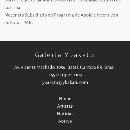
Curitiba
Mecenato Subsidiado do Programa de Apoio e Incentivo à
Cultura – PAIC
Galeria Ybakatu
Av. Vicente Machado, 1056, Batel, Curitiba PR, Brasil
+55 (41) 3121-1103
ybakatu@ybakatu.com
Home
Artistas
Notícias
Acervo