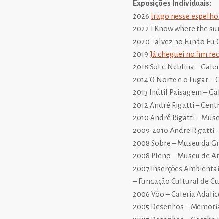
Exposições Individuais:
2026
trago nesse espelho o
2022 I Know where the 
2020 Talvez no Fundo Eu G
2019
Já cheguei no fim rec
2018 Sol e Neblina – Galeri
2014 O Norte e o Lugar – G
2013 Inútil Paisagem – Gale
2012 André Rigatti – Centr
2010 André Rigatti – Museu
2009-2010 André Rigatti –
2008 Sobre – Museu da Gra
2008 Pleno – Museu de Ar
2007 Inserções Ambientais
– Fundação Cultural de Cur
2006 Vôo – Galeria Adalice
2005 Desenhos – Memorial 