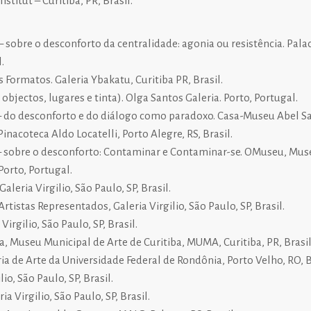
titut – Curitiba, PR, Brasil.
– sobre o desconforto da centralidade: agonia ou resistência. Pal
.
 Formatos. Galeria Ybakatu, Curitiba PR, Brasil.
bjectos, lugares e tinta). Olga Santos Galeria. Porto, Portugal.
– do desconforto e do diálogo como paradoxo. Casa-Museu Abel Sal
Pinacoteca Aldo Locatelli, Porto Alegre, RS, Brasil.
 – sobre o desconforto: Contaminar e Contaminar-se. OMuseu, Mus
Porto, Portugal.
leria Virgilio, São Paulo, SP, Brasil.
rtistas Representados, Galeria Virgilio, São Paulo, SP, Brasil.
irgilio, São Paulo, SP, Brasil.
, Museu Municipal de Arte de Curitiba, MUMA, Curitiba, PR, Brasil
ia de Arte da Universidade Federal de Rondônia, Porto Velho, RO, B
io, São Paulo, SP, Brasil.
a Virgilio, São Paulo, SP, Brasil.