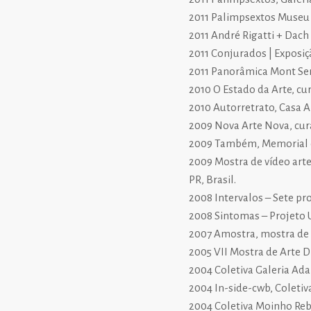
2011 Palimpsextos Museu H
2011 André Rigatti + Dach
2011 Conjurados | Exposiç
2011 Panorâmica Mont Serr
2010 O Estado da Arte, cur
2010 Autorretrato, Casa An
2009 Nova Arte Nova, cura
2009 Também, Memorial de 
2009 Mostra de vídeo arte
PR, Brasil.
2008 Intervalos – Sete pr
2008 Sintomas – Projeto Ur
2007 Amostra, mostra de v
2005 VII Mostra de Arte D
2004 Coletiva Galeria Adal
2004 In-side-cwb, Coletiv
2004 Coletiva Moinho Rebo