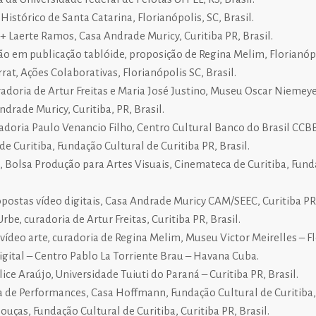
istórico de Santa Catarina, Florianópolis, SC, Brasil.
 + Laerte Ramos, Casa Andrade Muricy, Curitiba PR, Brasil.
ão em publicação tablóide, proposição de Regina Melim, Florianópol
at, Ações Colaborativas, Florianópolis SC, Brasil.
adoria de Artur Freitas e Maria José Justino, Museu Oscar Niemeyer,
drade Muricy, Curitiba, PR, Brasil.
doria Paulo Venancio Filho, Centro Cultural Banco do Brasil CCBB,
Curitiba, Fundação Cultural de Curitiba PR, Brasil.
, Bolsa Produção para Artes Visuais, Cinemateca de Curitiba, Fund
opostas vídeo digitais, Casa Andrade Muricy CAM/SEEC, Curitiba PR,
be, curadoria de Artur Freitas, Curitiba PR, Brasil.
ídeo arte, curadoria de Regina Melim, Museu Victor Meirelles – Flo
igital – Centro Pablo La Torriente Brau – Havana Cuba.
ice Araújo, Universidade Tuiuti do Paraná – Curitiba PR, Brasil.
a de Performances, Casa Hoffmann, Fundação Cultural de Curitiba, 
uças, Fundação Cultural de Curitiba, Curitiba PR, Brasil.