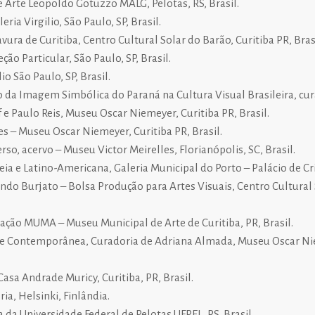
e Arte Leopoldo Gotuzzo MALG, Pelotas, RS, Brasil.
eria Virgilio, São Paulo, SP, Brasil.
ura de Curitiba, Centro Cultural Solar do Barão, Curitiba PR, Brasi
ão Particular, São Paulo, SP, Brasil.
io São Paulo, SP, Brasil.
 da Imagem Simbólica do Paraná na Cultura Visual Brasileira, cur
 e Paulo Reis, Museu Oscar Niemeyer, Curitiba PR, Brasil.
s – Museu Oscar Niemeyer, Curitiba PR, Brasil.
so, acervo – Museu Victor Meirelles, Florianópolis, SC, Brasil.
ia e Latino-Americana, Galeria Municipal do Porto – Palácio de Cri
ando Burjato – Bolsa Produção para Artes Visuais, Centro Cultural 
ação MUMA – Museu Municipal de Arte de Curitiba, PR, Brasil.
e Contemporânea, Curadoria de Adriana Almada, Museu Oscar Nie
 Casa Andrade Muricy, Curitiba, PR, Brasil.
ia, Helsinki, Finlândia.
 da Universidade Federal de Pelotas UFPEL, RS, Brasil.