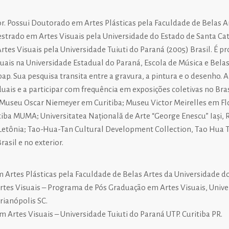
sor. Possui Doutorado em Artes Plásticas pela Faculdade de Belas 
estrado em Artes Visuais pela Universidade do Estado de Santa Ca
rtes Visuais pela Universidade Tuiuti do Paraná (2005) Brasil. É p
uais na Universidade Estadual do Paraná, Escola de Música e Bel
bap.
Sua pesquisa transita entre a gravura, a pintura e o desenho. 
duais e a participar com frequência em exposições coletivas no Brasi
 Museu Oscar Niemeyer em Curitiba; Museu Victor Meirelles em Fl
tiba MUMA; Universitatea Națională de Arte “George Enescu” Iași,
tônia; Tao-Hua-Tan Cultural Development Collection, Tao Hua Ta
rasil e no exterior.
rtes Plásticas pela Faculdade de Belas Artes da Universidade do
tes Visuais – Programa de Pós Graduação em Artes Visuais, Unive
rianópolis SC.
Artes Visuais – Universidade Tuiuti do Paraná UTP. Curitiba PR.