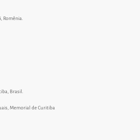
i, Romênia
.
ba, Brasil.
uais, Memorial de Curitiba