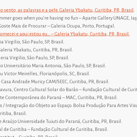
 vento, as palavras e a pele. Galeria Ybakatu, Curitiba, PR, Brasil
.
summer goes when
you’re having no fun – Aparte Gallery UNAGE, Ia
ş
oste Mais de Procurar – Galeria Ocupa, Porto, Portugal.
omecei e aqui estou eu… – Galeria Ybakatu, Curitiba, PR, Brasil.
a Virgilio, São Paulo, SP, Brasil.
aleria Ybakatu, Curitiba, PR, Brasil.
ria Virgilio, São Paulo, SP, Brasil.
o Universitário Maria Antonia, São Paulo, SP, Brasil.
 Victor Meirelles, Florianópolis, SC, Brasil.
 Casa Andrade Muricy CAM/SEEC, Curitiba, PR, Brasil.
vura, Centro Cultural Solar do Barão – Fundação Cultural de Curiti
te Contemporânea do Paraná – MAC, Curitiba, PR, Brasil.
 / Integração do Objeto ao Espaço. Bolsa Produção Para Artes Vis
itiba, Brasil.
 Araújo Universidade Tuiuti do Paraná, Curitiba, PR, Brasil.
de Curitiba – Fundação Cultural de Curitiba, Brasil.