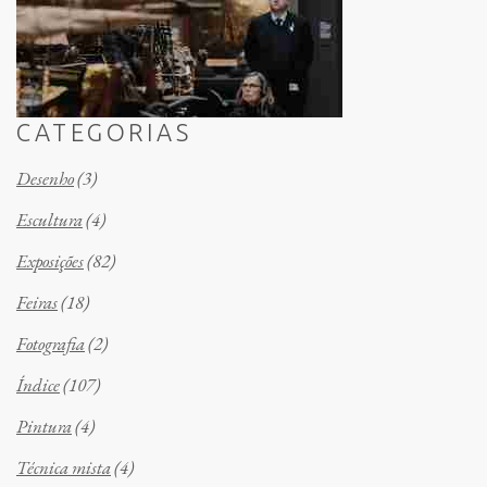
CATEGORIAS
Desenho
(3)
Escultura
(4)
Exposições
(82)
Feiras
(18)
Fotografia
(2)
Índice
(107)
Pintura
(4)
Técnica mista
(4)