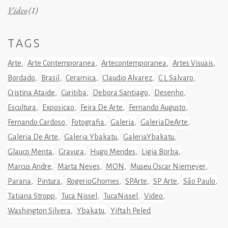
Video
(1)
TAGS
Arte
Arte Contemporanea
Artecontemporanea
Artes Visuais
Bordado
Brasil
Ceramica
Claudio Alvarez
C L Salvaro
Cristina Ataide
Curitiba
Debora Santiago
Desenho
Escultura
Exposicao
Feira De Arte
Fernando Augusto
Fernando Cardoso
Fotografia
Galeria
GaleriaDeArte
Galeria De Arte
Galeria Ybakatu
GaleriaYbakatu
Glauco Menta
Gravura
Hugo Mendes
Ligia Borba
Marcus Andre
Marta Neves
MON
Museu Oscar Niemeyer
Parana
Pintura
RogerioGhomes
SPArte
SP Arte
São Paulo
Tatiana Stropp
Tuca Nissel
TucaNissel
Video
Washington Silvera
Ybakatu
Yiftah Peled