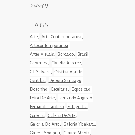
Video
(1)
TAGS
Arte
Arte Contemporanea
Artecontemporanea
Artes Visuais
Bordado
Brasil
Ceramica
Claudio Alvarez
C L Salvaro
Cristina Ataide
Curitiba
Debora Santiago
Desenho
Escultura
Exposicao
Feira De Arte
Fernando Augusto
Fernando Cardoso
Fotografia
Galeria
GaleriaDeArte
Galeria De Arte
Galeria Ybakatu
GaleriaYbakatu
Glauco Menta