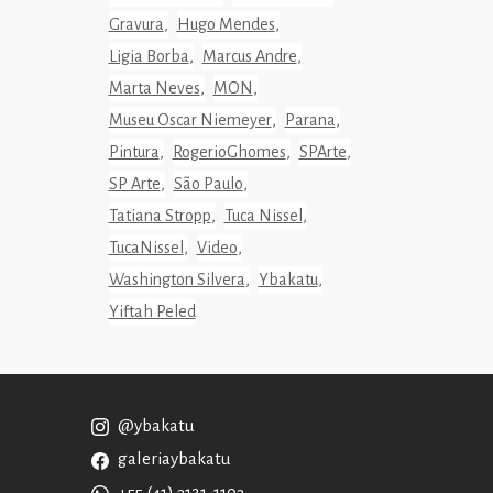
Gravura
Hugo Mendes
Ligia Borba
Marcus Andre
Marta Neves
MON
Museu Oscar Niemeyer
Parana
Pintura
RogerioGhomes
SPArte
SP Arte
São Paulo
Tatiana Stropp
Tuca Nissel
TucaNissel
Video
Washington Silvera
Ybakatu
Yiftah Peled
@ybakatu
galeriaybakatu
+55 (41) 3121-1103