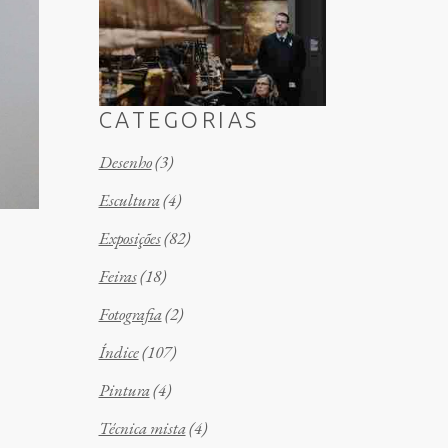
CATEGORIAS
Desenho
(3)
Escultura
(4)
Exposições
(82)
Feiras
(18)
Fotografia
(2)
Índice
(107)
Pintura
(4)
Técnica mista
(4)