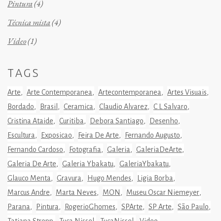
Pintura
(4)
Técnica mista
(4)
Video
(1)
TAGS
Arte
Arte Contemporanea
Artecontemporanea
Artes Visuais
Bordado
Brasil
Ceramica
Claudio Alvarez
C L Salvaro
Cristina Ataide
Curitiba
Debora Santiago
Desenho
Escultura
Exposicao
Feira De Arte
Fernando Augusto
Fernando Cardoso
Fotografia
Galeria
GaleriaDeArte
Galeria De Arte
Galeria Ybakatu
GaleriaYbakatu
Glauco Menta
Gravura
Hugo Mendes
Ligia Borba
Marcus Andre
Marta Neves
MON
Museu Oscar Niemeyer
Parana
Pintura
RogerioGhomes
SPArte
SP Arte
São Paulo
Tatiana Stropp
Tuca Nissel
TucaNissel
Video