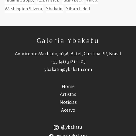
Washington Silvera
Ybakatu
Yiftah Peled
Galeria Ybakatu
Av. Vicente Machado, 1056, Batel, Curitiba PR, Brasil
+55 (41) 3121-1103
ybakatu@ybakatu.com
Home
Artistas
Notícias
Acervo
@ybakatu