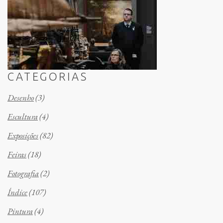
CATEGORIAS
Desenho
(3)
Escultura
(4)
Exposições
(82)
Feiras
(18)
Fotografia
(2)
Índice
(107)
Pintura
(4)