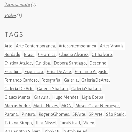
Técnica mista
(4)
Video
(1)
TAGS
Arte
Arte Contemporanea
Artecontemporanea
Artes Visuais
Bordado
Brasil
Ceramica
Claudio Alvarez
C L Salvaro
Cristina Ataide
Curitiba
Debora Santiago
Desenho
Escultura
Exposicao
Feira De Arte
Fernando Augusto
Fernando Cardoso
Fotografia
Galeria
GaleriaDeArte
Galeria De Arte
Galeria Ybakatu
GaleriaYbakatu
Glauco Menta
Gravura
Hugo Mendes
Ligia Borba
Marcus Andre
Marta Neves
MON
Museu Oscar Niemeyer
Parana
Pintura
RogerioGhomes
SPArte
SP Arte
São Paulo
Tatiana Stropp
Tuca Nissel
TucaNissel
Video
Washington Silvera
Ybakatu
Yiftah Peled